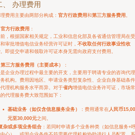
二、 办理费用
办理费用主要由两部分构成：
官方行政费用
和
第三方服务费用
。
.
官方行政费用
：
目前，根据国家相关规定，工业和信息化部及各省通信管理局在
理和审批增值电信业务经营许可证时，
不收取任何行政事业性收
费
。即提交申请和领取许可证本身无需向政府支付费用。
.
第三方服务费用（主要成本）
：
这是企业办理过程中最主要的开支，主要用于聘请专业的咨询代
服务机构。费用因地区、申请业务类型复杂性、企业自身基础条
及代理机构服务水平而异。对于
省内
增值电信业务许可证，市场
见的代理服务费大致范围如下：
基础业务（如仅含信息服务业务）
：费用通常在
人民币15,00
元至30,000元
之间。
复杂或多项业务组合
：若同时申请多个业务种类（如信息服务+
叫中心），或因企业条件不符需要代理机构协助进行人员配置、