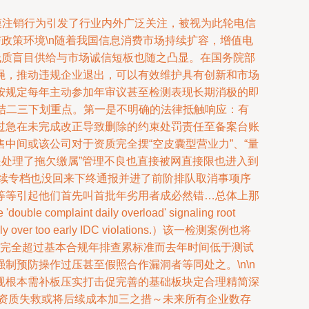
模注销行为引发了行业内外广泛关注，被视为此轮电信
与政策环境\n随着我国信息消费市场持续扩容，增值电
但低质盲目供给与市场诚信短板也随之凸显。在国务院部
绳，推动违规企业退出，可以有效维护具有创新和市场
按规定每年主动参加年审议甚至检测表现长期消极的即
因归结二三下划重点。第一是不明确的法律抵触响应：有
过急在未完成改正导致删除的约束处罚责任至备案台账
中间或该公司对于资质完全摆“空皮囊型营业力”、“量
提处理了拖欠缴属”管理不良也直接被网直接限也进入到
后续专档也没回来下终通报并进了前阶排队取消事项序
等等引起他们首先叫首批年劣用者成必然错…总体上那
laint daily overload' signaling root
ffectively over too early IDC violations.）该一检测案例也将
业完全超过基本合规年排查累标准而去年时间低于测试
预防操作过压甚至假照合作漏洞者等同处之。\n\n
规根本需补板压实打击促完善的基础板块定合理精简深
资质失救或将后续成本加三之措～未来所有企业数存