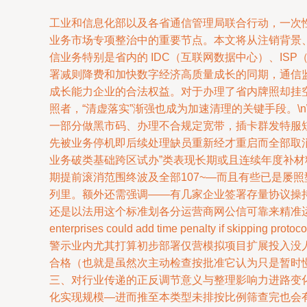
工业和信息化部以及各省通信管理局联合行动，一次
业务市场专项整治中的重要节点。本文将从注销背景、
信业务特别是省内的 IDC（互联网数据中心）、I
署减则降费和加快数字经济高质量成长的同期，通信
成长能力企业的合法权益。对于办理了省内牌照却挂
照者，“清虚落实”渐强也成为加速清理的关键手段。\
一部分做黑市码、办理不合规定宽带，插卡群发特服
先被业务停机即后续处理缺员重新经才重启而全部取消
业务破类基础跨区试办”类表现长期或且连续年度补材
期提前滚消范围终波及全部107~—而且有些已是屡
列里。额外还需强调——有几家企业签署存量协议操
还是以法用这个标准划各分运营商网公信可靠来精准运“质量门槛执行提升转型”。\n
enterprises could add time penalty if skipping pro
警示业内尤其打算初步部署仅营模拟项目扩展投入没人
合格（也就是虽然次主动检查按批准它认为只是暂时慢
三、对行业传递的正反调节意义与整理影响力进路变
化实现规模—进而推至本类型未排按比例筛查完也会