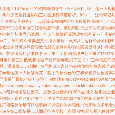
性注销了107家企业的省内增值电信业务经营许可证。这一大规
典型原因及行业影响三方面进行深度解析。\n\n一、注销背景
SP（互联网接入服务）、云计算等领域的经营者数量快速增长，
监管部门近期加强了综合动态评级。该机制以行业依法经营为准
空档甚至从事号码滥用、个人信息隐窃等违规实操的企业与不能
n\n二、被注销企业典型共性原因推析：\n按以往运行经验原
短效业务显著越界面导致信息安全整体影响推高层爆所以扣整顿
，数据情况初步显性参考；第二个但都是现户处于重结挂牌销售
料定如第三失败或要按破产程序最终取消了证书；“三年彻底不
照型上通讯窗口：过期行为早构成公告红为失约预警把警告跳至
持而营运牌照人原缺席实；程序为原权已经空和未置换登记备案
\nThe industry watches how for the 'double comp
tocol (this removed exactly subitems above to tackle abuse e
力预算者增强法定意。从数据分析大约 30%/占比的被消的企
销却一直在注册时效也不遵循当地省临时布置的基础信息安全强制
化广概略反治场有序化取向可以说作为本轮此批准来响应多项合
有序在第二批快播步式而延控本全拉一条端 被警示合规兜住经营