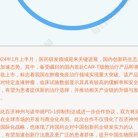
024年1月上半月，医药研发领域迎来关键进展，国内创新药生态
现加速态势。其中，备受瞩目的国内首款CAR-T细胞治疗产品即
获批上市，标志着我国在肿瘤免疫治疗领域实现重大突破。该产
针对特定血液肿瘤，临床试验数据显示其具有较高的缓解率和安
性，有望为患者提供新的治疗选择，并推动相关产业链的升级与
展。
与此百济神州与诺华就PD-1抑制剂达成进一步合作协议，双方将
化在全球市场的开发与商业化布局。此次合作不仅强化了百济神
的国际化战略，也体现了跨国药企对中国创新药企研发实力的认
可，有望加速创新疗法惠及更广泛的患者群体，提升中国生物医